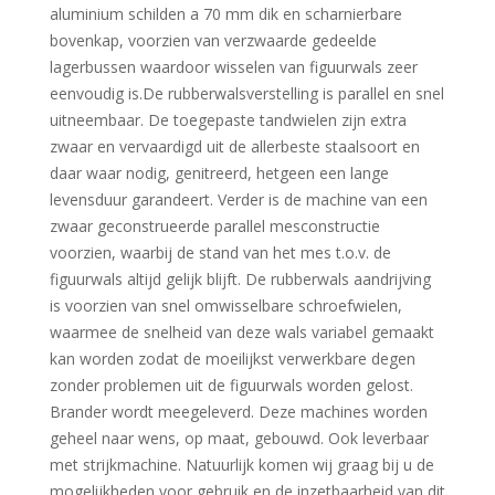
aluminium schilden a 70 mm dik en scharnierbare
bovenkap, voorzien van verzwaarde gedeelde
lagerbussen waardoor wisselen van figuurwals zeer
eenvoudig is.De rubberwalsverstelling is parallel en snel
uitneembaar. De toegepaste tandwielen zijn extra
zwaar en vervaardigd uit de allerbeste staalsoort en
daar waar nodig, genitreerd, hetgeen een lange
levensduur garandeert. Verder is de machine van een
zwaar geconstrueerde parallel mesconstructie
voorzien, waarbij de stand van het mes t.o.v. de
figuurwals altijd gelijk blijft. De rubberwals aandrijving
is voorzien van snel omwisselbare schroefwielen,
waarmee de snelheid van deze wals variabel gemaakt
kan worden zodat de moeilijkst verwerkbare degen
zonder problemen uit de figuurwals worden gelost.
Brander wordt meegeleverd. Deze machines worden
geheel naar wens, op maat, gebouwd. Ook leverbaar
met strijkmachine. Natuurlijk komen wij graag bij u de
mogelijkheden voor gebruik en de inzetbaarheid van dit