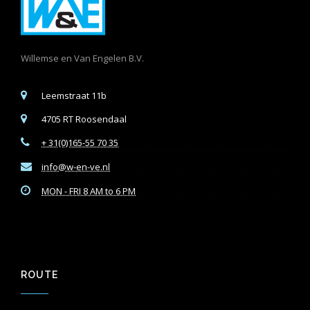
Willemse en Van Engelen B.V.
Leemstraat 11b
4705 RT Roosendaal
+ 31(0)165-55 70 35
info@w-en-ve.nl
MON - FRI 8 AM to 6 PM
ROUTE